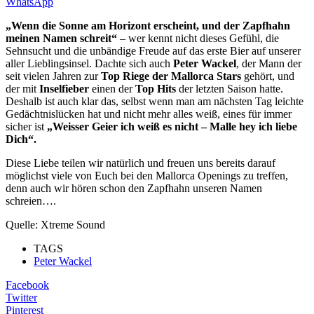
WhatsApp
„Wenn die Sonne am Horizont erscheint, und der Zapfhahn
meinen Namen schreit“
– wer kennt nicht dieses Gefühl, die
Sehnsucht und die unbändige Freude auf das erste Bier auf unserer
aller Lieblingsinsel. Dachte sich auch
Peter Wackel
, der Mann der
seit vielen Jahren zur
Top Riege der Mallorca Stars
gehört, und
der mit
Inselfieber
einen der
Top Hits
der letzten Saison hatte.
Deshalb ist auch klar das, selbst wenn man am nächsten Tag leichte
Gedächtnislücken hat und nicht mehr alles weiß, eines für immer
sicher ist
„Weisser Geier ich weiß es nicht – Malle hey ich liebe
Dich“.
Diese Liebe teilen wir natürlich und freuen uns bereits darauf
möglichst viele von Euch bei den Mallorca Openings zu treffen,
denn auch wir hören schon den Zapfhahn unseren Namen
schreien….
Quelle: Xtreme Sound
TAGS
Peter Wackel
Facebook
Twitter
Pinterest